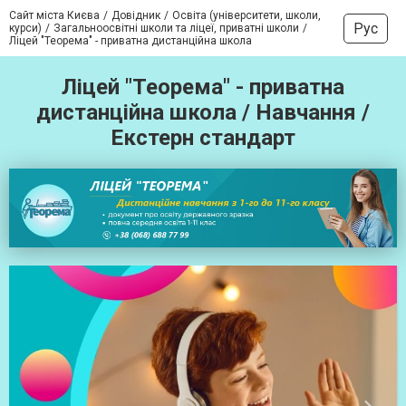
Сайт міста Києва
Довідник
Освіта (університети, школи,
Рус
курси)
Загальноосвітні школи та ліцеї, приватні школи
Ліцей "Теорема" - приватна дистанційна школа
Ліцей "Теорема" - приватна
дистанційна школа / Навчання /
Екстерн стандарт