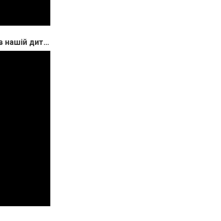
Відеовідгук від батьків "Як Ліцей Теорема надав нашій дитині чудовий досвід здобуття знань"