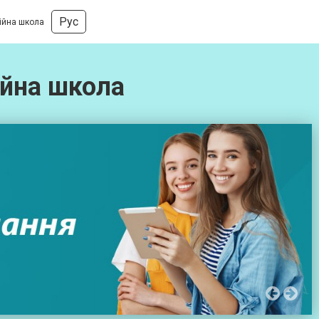
Рус
ційна школа
ійна школа