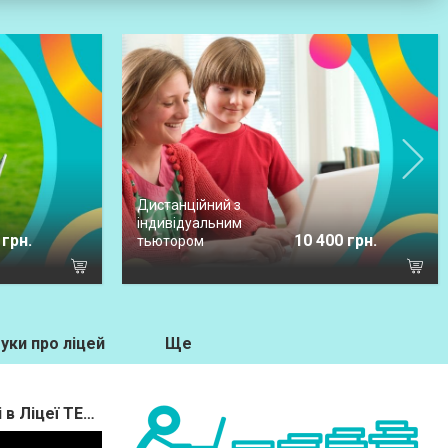
Дистанційний з
індивідуальним
 грн.
10 400 грн.
тьютором
уки про ліцей
Ще
Відеоогляд дистанційного навчання в 1-му класі в Ліцеї ТЕОРЕМА