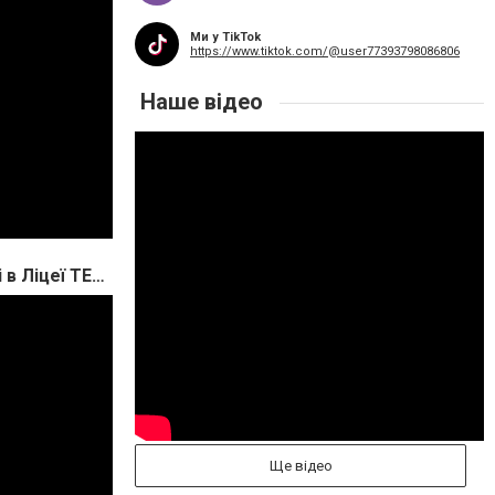
Ми у TikTok
https://www.tiktok.com/@user77393798086806
Наше відео
Відеоогляд дистанційного навчання в 2-му класі в Ліцеї ТЕОРЕМА
Ще відео