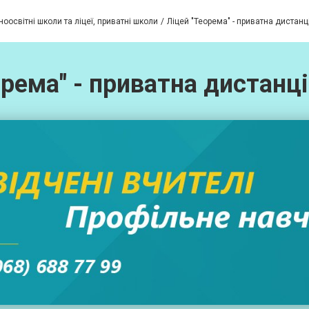
оосвітні школи та ліцеї, приватні школи
Ліцей "Теорема" - приватна дистан
орема" - приватна дистанц