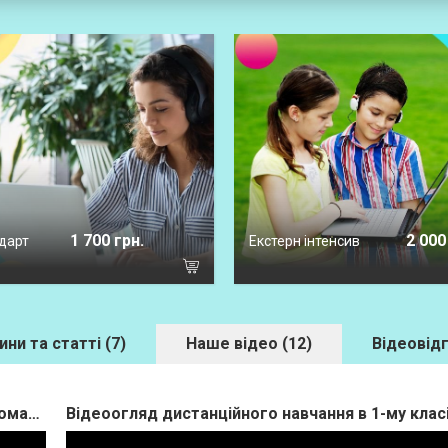
1 700 грн.
2 000
дарт
Екстерн інтенсив
ини та статті (7)
Наше відео (12)
Відеовідг
Як дистанційне навчання може бути цікавим? Досвід команди ліцею "Теорема"