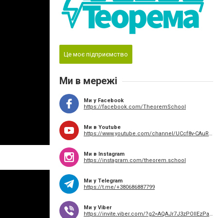
Це моє підприємство
Ми в мережі
Ми у Facebook
https://facebook.com/TheoremSchool
Ми в Youtube
https://www.youtube.com/channel/UCcf8v-CAuRgxuFeE0cRpdPw
Ми в Instagram
https://instagram.com/theorem.school
Ми у Telegram
https://t.me/+380686887799
Ми у Viber
https://invite.viber.com/?g2=AQAJr7J3zPOllEzPa7hYMFQ44nO%2FmqVmsDStClPW2Y3W7ww2tgDE2vjBZqJqFVGY